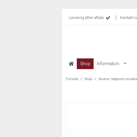
|
Levering efter aftale
Kontakt o
Shop
Information
Forside
/
Shop
/
Skotsk Højlands oksek