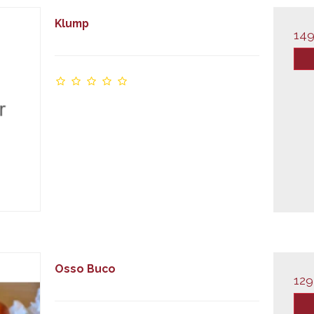
Klump
149
Osso Buco
129