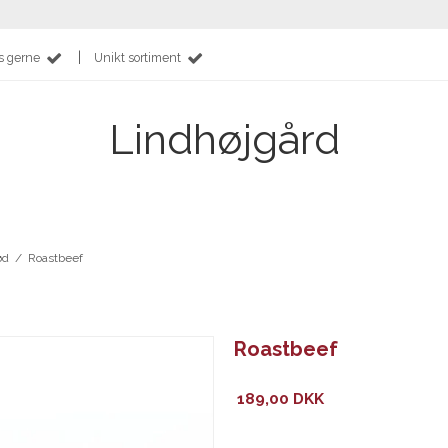
|
s gerne
Unikt sortiment
Lindhøjgård
ød
/
Roastbeef
Roastbeef
189,00 DKK