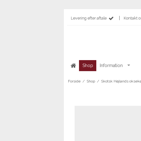
|
Levering efter aftale
Kontakt o
Shop
Information
Forside
/
Shop
/
Skotsk Højlands oksek