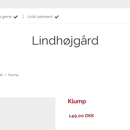
|
s gerne
Unikt sortiment
Lindhøjgård
ød
/
Klump
Klump
149,00 DKK