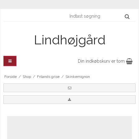
Lindhøjgård
Din indkøbskurv er tom
Forside
/
Shop
/
Frilands grise
/
Skinkemignon