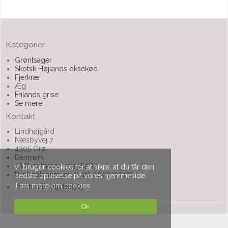
Kategorier
Grøntsager
Skotsk Højlands oksekød
Fjerkræ
Æg
Frilands grise
Se mere
Kontakt
Lindhøjgård
Næsbyvej 7
4305 Orø
Danmark
CVR-nummer: 39796287
Vi bruger cookies for at sikre, at du får den
Bankoplysninger: 0520 0000732179
bedste oplevelse på vores hjemmeside.
Læs mere om cookies
Telefonnr.:
29280585
Ok