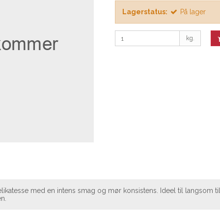
Lagerstatus:
På lager
kg.
delikatesse med en intens smag og mør konsistens. Ideel til langsom ti
n.