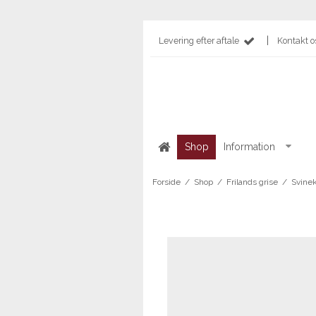
|
Levering efter aftale
Kontakt o
Shop
Information
Forside
/
Shop
/
Frilands grise
/
Svine