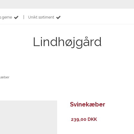
|
s gerne
Unikt sortiment
Lindhøjgård
kæber
Svinekæber
239,00 DKK